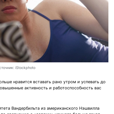
сточник:
iStockphoto
ольше нравится вставать рано утром и успевать до
повышенные активность и работоспособность вас
итета Вандербильта из американского Нэшвилла