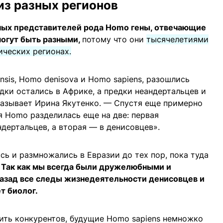
из разных регионов
ных представителей рода Homo гены, отвечающие
могут быть разными,
потому что они
тысячелетиями
ческих регионах.
nsis, Homo denisova и Homo sapiens, разошлись
дки остались в Африке, а предки неандертальцев и
казывает Ирина Якутенко. — Спустя еще примерно
я Homo разделилась еще на две: первая
дертальцев, а вторая — в денисовцев».
ь и размножались в Евразии до тех пор, пока туда
.
Так как мы всегда были дружелюбными и
назад все следы жизнедеятельности денисовцев и
т биолог.
ить конкурентов, будущие Homo sapiens немножко