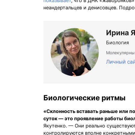
показывает
, что в ДНК «жаворонков»
неандертальцев и денисовцев. Подро
Ирина 
Биология
Молекулярны
Личный са
Биологические ритмы
«Склонность вставать раньше или по
суток — это проявление работы био
Якутенко. — Они реально существую
контролируются вполне конкретным