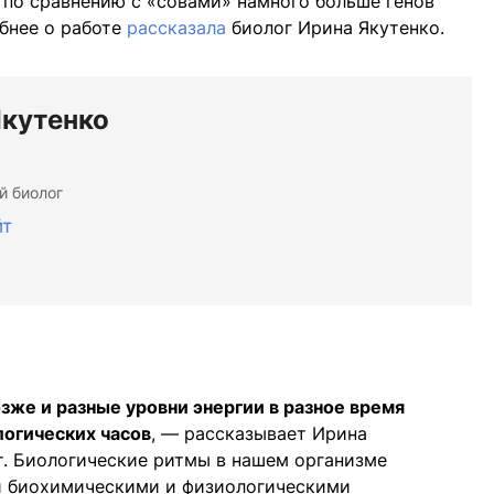
 по сравнению с «совами» намного больше генов
бнее о работе
рассказала
биолог Ирина Якутенко.
Якутенко
й биолог
йт
зже и разные уровни энергии в разное время
логических часов
, — рассказывает Ирина
т. Биологические ритмы в нашем организме
и биохимическими и физиологическими