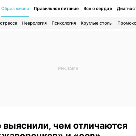
Образ жизни
Правильное питание
Все о сердце
Диагнос
 стресса
Неврология
Психология
Круглые столы
Промок
 выяснили, чем отличаются
«жаворонков» и «сов»