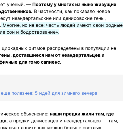
ает ученый. —
Поэтому у многих из ныне живущих
одственников.
В частности, как показало новое
несут неандертальские или денисовские гены,
.
Многие, но не все: часть людей имеют свои родные
ие сон и бодрствование».
ы циркадных ритмов распределены в популяции не
ены, доставшиеся нам от неандертальцев и
фичные для гомо сапиенс.
 еще полезнее: 5 идей для зимнего вечера
гическое объяснение:
наши предки жили там, где
ода,
а предки денисовцев и неандертальцев — там,
ециально ловить как можно больше светлых