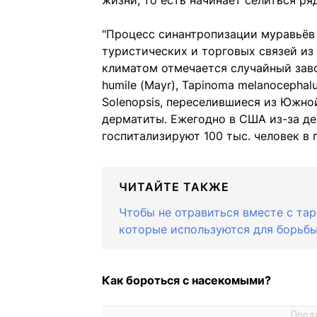
жизни, то есть начинает селиться ря
"Процесс синантропизации муравьёв 
туристических и торговых связей из
климатом отмечается случайный заво
humile (Mayr), Tapinoma melanocephal
Solenopsis, переселившиеся из Южн
дерматиты. Ежегодно в США из-за д
госпитализируют 100 тыс. человек в г
ЧИТАЙТЕ ТАКЖЕ
Чтобы не отравиться вместе с та
которые используются для борьб
Как бороться с насекомыми?