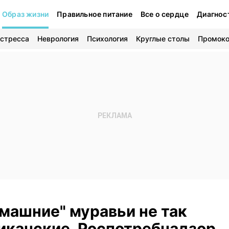
Образ жизни
Правильное питание
Все о сердце
Диагнос
 стресса
Неврология
Психология
Круглые столы
Промок
машние" муравьи не так
иканские. Роспотребнадзор