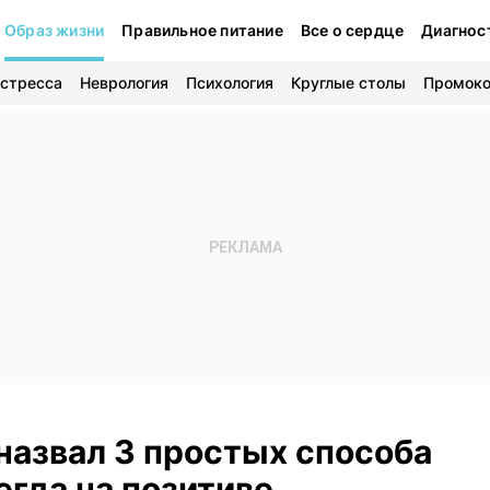
Образ жизни
Правильное питание
Все о сердце
Диагнос
 стресса
Неврология
Психология
Круглые столы
Промок
назвал 3 простых способа
егда на позитиве