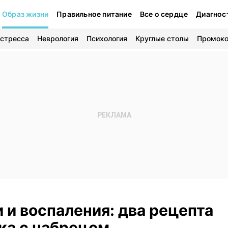
Образ жизни
Правильное питание
Все о сердце
Диагнос
 стресса
Неврология
Психология
Круглые столы
Промок
 и воспаления: два рецепта
ка с чабрецом