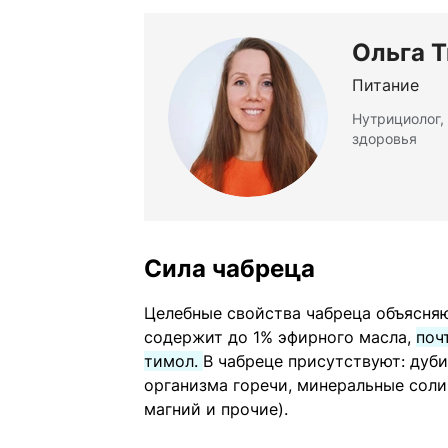
Ольга Т
Питание
Нутрициолог,
здоровья
Сила чабреца
Целебные свойства чабреца объясня
содержит до 1% эфирного масла,
поч
тимол.
В чабреце присутствуют: дуб
организма горечи, минеральные соли
магний и прочие).