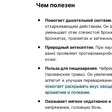
Чем полезен
Помогает дыхательной системе
отхаркивающим действием. Он э
уменьшает отек слизистой брон
бронхитах, трахеитах и затяжно
Природный антисептик
. При на
ванн) проявляет противомикробн
кожи.
Польза для пищеварения
. Чабре
(прованские травы). Он увелич
аппетит и улучшая перевариван
помогает раскрывать вкус овоще
ароматнее и полезнее.
Оказывает мягкое седативное 
напряжение, головную боль.