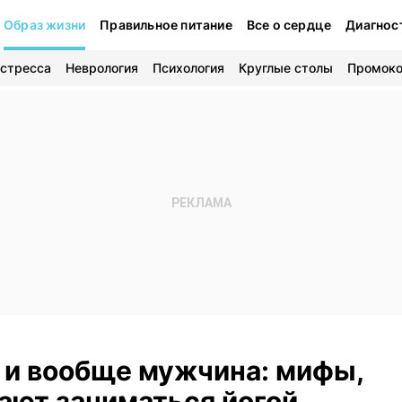
Образ жизни
Правильное питание
Все о сердце
Диагнос
 стресса
Неврология
Психология
Круглые столы
Промок
й и вообще мужчина: мифы,
ают заниматься йогой