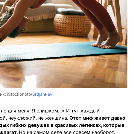
ик:
iStockphoto/
SrdjanPav
но не для меня. Я слишком…» И тут каждый
ной, неуклюжий, не женщина.
Этот миф живет давно
одых гибких девушек в красивых легинсах, которые
 шпагат.
Но на самом деле все совсем наоборот.