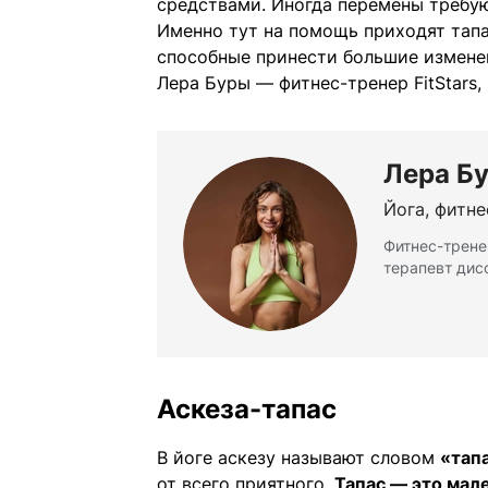
средствами. Иногда перемены требую
Именно тут на помощь приходят тап
способные принести большие измене
Лера Буры — фитнес-тренер FitStars,
Лера Б
Йога, фитне
Фитнес-тренер
терапевт дис
Аскеза-тапас
В йоге аскезу называют словом
«тап
от всего приятного.
Тапас — это мал