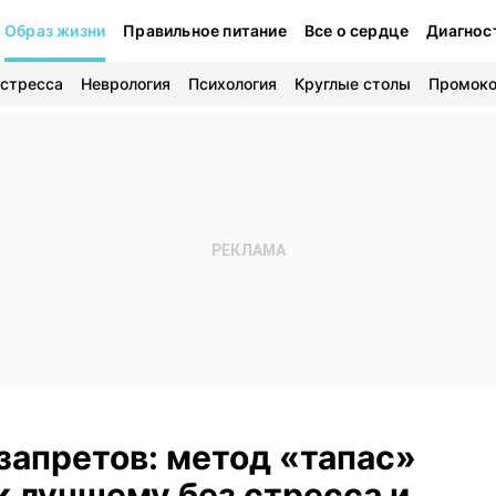
Образ жизни
Правильное питание
Все о сердце
Диагнос
 стресса
Неврология
Психология
Круглые столы
Промок
запретов: метод «тапас»
к лучшему без стресса и