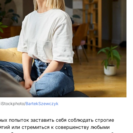
:
iStockphoto/
BartekSzewczyk
ных попыток заставить себя соблюдать строгие
нятий или стремиться к совершенству любыми