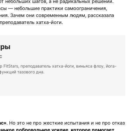
т небольших шагов, а не радикальных решений.
асы — небольшие практики самоограничения,
ния. Зачем они современным людям, рассказала
 преподаватель хатха-йоги.
уры
с
 FitStars, преподаватель хатха-йоги, виньяса флоу, йога-
функций тазового дна.
ас»
. Но это не про жесткие испытания и не про отказ
енькое добровольное усилие, которое помогает