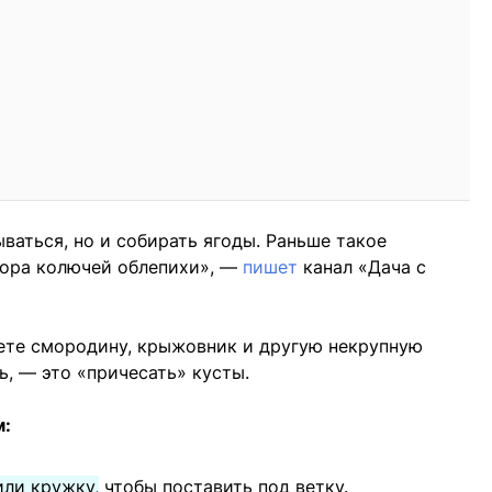
ваться, но и собирать ягоды. Раньше такое
бора колючей облепихи», —
пишет
канал «Дача с
ете смородину, крыжовник и другую некрупную
ь, — это «причесать» кусты.
м:
или кружку,
чтобы поставить под ветку.