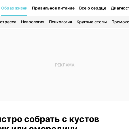
Образ жизни
Правильное питание
Все о сердце
Диагнос
 стресса
Неврология
Психология
Круглые столы
Промок
ыстро собрать с кустов
к или смородину