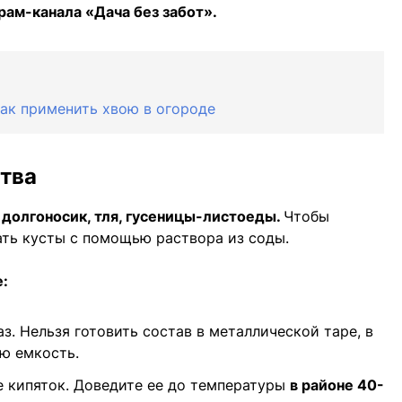
рам-канала «Дача без забот».
как применить хвою в огороде
тва
т
долгоносик, тля, гусеницы-листоеды.
Чтобы
ать кусты с помощью раствора из соды.
:
з. Нельзя готовить состав в металлической таре, в
ю емкость.
е кипяток. Доведите ее до температуры
в районе 40-