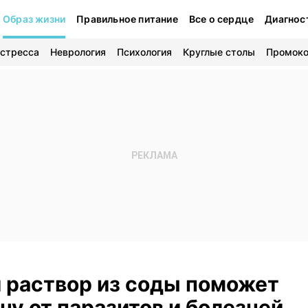
Образ жизни
Правильное питание
Все о сердце
Диагнос
 стресса
Неврология
Психология
Круглые столы
Промок
 раствор из соды поможет
у от паразитов и болезней