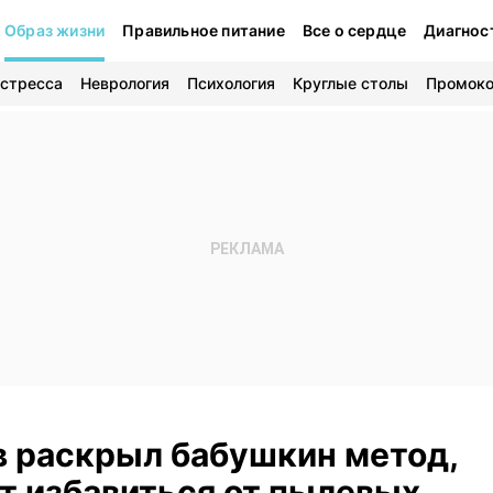
Образ жизни
Правильное питание
Все о сердце
Диагнос
 стресса
Неврология
Психология
Круглые столы
Промок
в раскрыл бабушкин метод,
т избавиться от пылевых