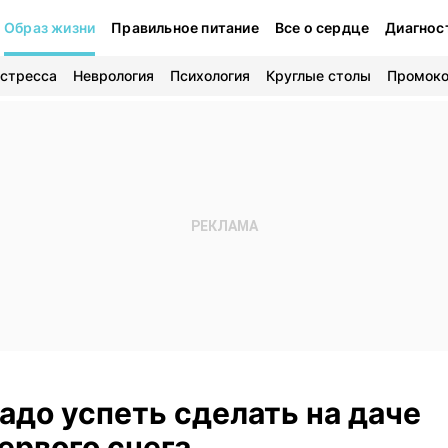
Образ жизни
Правильное питание
Все о сердце
Диагнос
 стресса
Неврология
Психология
Круглые столы
Промок
адо успеть сделать на даче
ервого снега