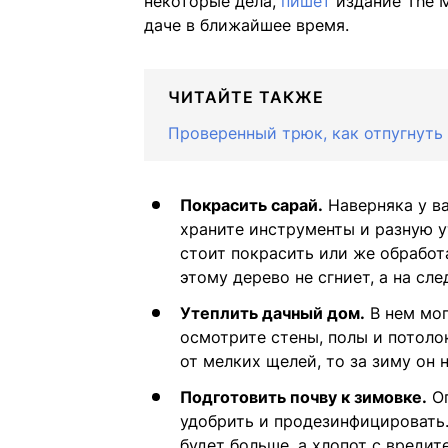
некоторые дела,
пишет
издание The M
даче в ближайшее время.
ЧИТАЙТЕ ТАКЖЕ
Проверенный трюк, как отпугнуть 
Покрасить сарай.
Наверняка у ва
храните инструменты и разную у
стоит покрасить или же обработ
этому дерево не сгниет, а на сл
Утеплить дачный дом.
В нем мог
осмотрите стены, полы и потоло
от мелких щелей, то за зиму он 
Подготовить почву к зимовке.
Оп
удобрить и продезинфицировать.
будет больше, а хлопот с вреди