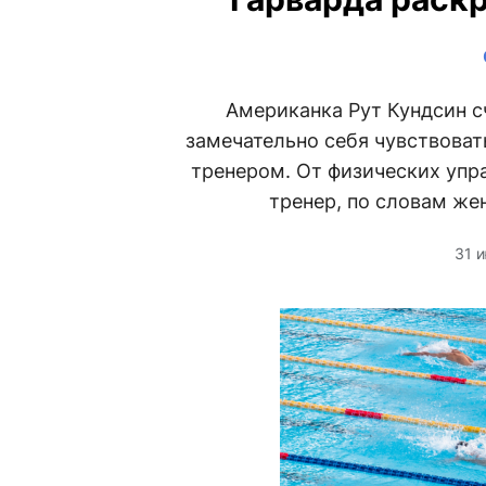
Американка Рут Кундсин сч
замечательно себя чувствоват
тренером. От физических упра
тренер, по словам же
31 