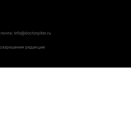
очта: info@doctorpiter.ru
з разрешения редакции