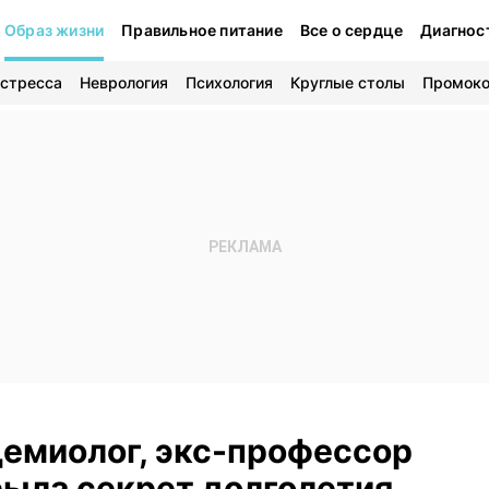
Образ жизни
Правильное питание
Все о сердце
Диагнос
 стресса
Неврология
Психология
Круглые столы
Промок
демиолог, экс-профессор
рыла секрет долголетия