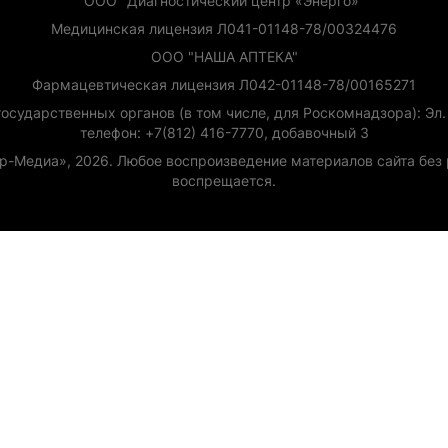
ООО "Диагностический центр «Энерго»"
Медицинская лицензия Л041-01148-78/00324476
ООО "НАША АПТЕКА"
Фармацевтическая лицензия Л042-01148-78/00165271
сударственных органов (в том числе, для Роскомнадзора): Эл. п
телефон: +7(812) 416-7770, добавочный 3
ур-Медиа», 2026. Любое воспроизведение материалов сайта бе
воспрещается.