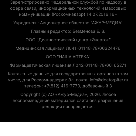
Зарегистрировано Федеральной службой по надзору в
сфере связи, информационных технологий и массовых
коммуникаций (Роскомнадзор) 14.07.2016 16+
Учредитель: Акционерное общество "АЖУР-МЕДИА"
Главный редактор: Безменова Е. В.
ООО "Диагностический центр «Энерго»"
Медицинская лицензия Л041-01148-78/00324476
ООО "НАША АПТЕКА"
Фармацевтическая лицензия Л042-01148-78/00165271
Контактные данные для государственных органов (в том
числе, для Роскомнадзора): Эл. почта: info@doctorpiter.ru
телефон: +7(812) 416-7770, добавочный 3
Copyright (с) АО «Ажур-Медиа», 2026. Любое
воспроизведение материалов сайта без разрешения
редакции воспрещается.