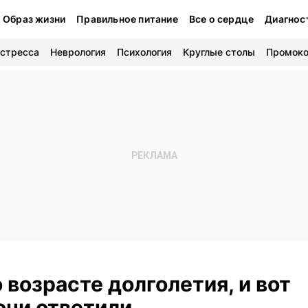
Образ жизни
Правильное питание
Все о сердце
Диагнос
 стресса
Неврология
Психология
Круглые столы
Промок
 возрасте долголетия, и вот
они ответили