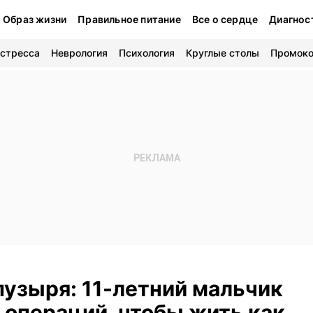
Образ жизни
Правильное питание
Все о сердце
Диагнос
 стресса
Неврология
Психология
Круглые столы
Промок
пузыря: 11-летний мальчик
 операций, чтобы жить как