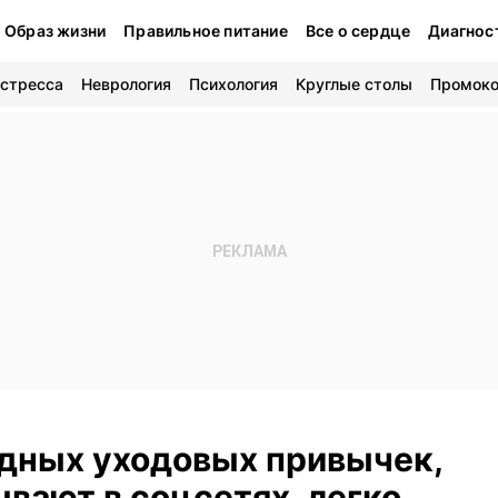
Образ жизни
Правильное питание
Все о сердце
Диагнос
 стресса
Неврология
Психология
Круглые столы
Промок
одных уходовых привычек,
вают в соцсетях, легко