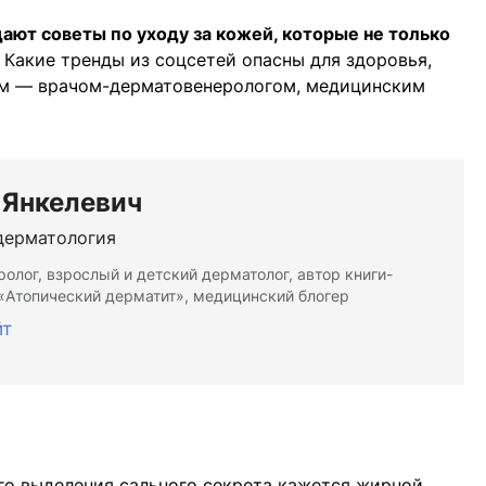
ают советы по уходу за кожей, которые не только
Какие тренды из соцсетей опасны для здоровья,
ем — врачом-дерматовенерологом, медицинским
 Янкелевич
дерматология
олог, взрослый и детский дерматолог, автор книги-
«Атопический дерматит», медицинский блогер
йт
го выделения сального секрета кажется жирной,