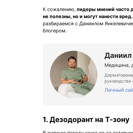
К сожалению,
лидеры мнений часто д
не полезны, но и могут нанести вред.
разбираемся с Даниилом Янкелевич
блогером.
Даниил
Медицина, 
Дерматовенер
руководства 
Личный са
1. Дезодорант на Т-зону
В жаркую погоду кожа из-за активно