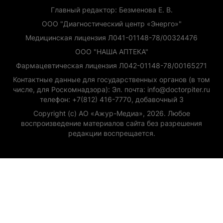
Главный редактор: Безменова Е. В.
ООО "Диагностический центр «Энерго»"
Медицинская лицензия Л041-01148-78/00324476
ООО "НАША АПТЕКА"
Фармацевтическая лицензия Л042-01148-78/00165271
Контактные данные для государственных органов (в том
числе, для Роскомнадзора): Эл. почта: info@doctorpiter.ru
телефон: +7(812) 416-7770, добавочный 3
Copyright (с) АО «Ажур-Медиа», 2026. Любое
воспроизведение материалов сайта без разрешения
редакции воспрещается.