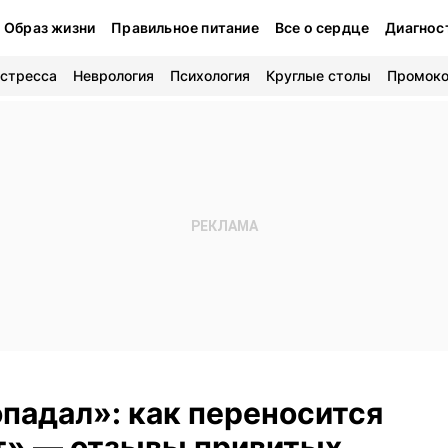
Образ жизни
Правильное питание
Все о сердце
Диагнос
 стресса
Неврология
Психология
Круглые столы
Промок
опадал»: как переносится
т» — отзывы привитых