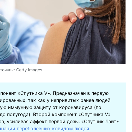
точник:
Getty Images
понент «Спутника V». Предназначен в первую
ированных, так как у непривитых ранее людей
кую иммунную защиту от коронавируса (по
до полугода). Второй компонент «Спутника V»
ра, усиливая эффект первой дозы. «Спутник Лайт»
инации переболевших ковидом людей
.