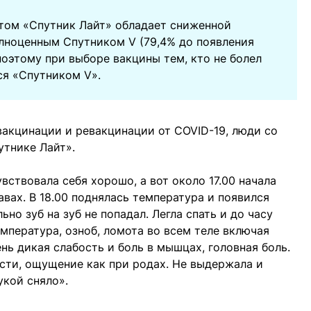
том «Спутник Лайт» обладает сниженной
лноценным Спутником V (79,4% до появления
поэтому при выборе вакцины тем, кто не болел
ся «Спутником V».
вакцинации и ревакцинации от COVID-19, люди со
утнике Лайт».
увствовала себя хорошо, а вот около 17.00 начала
авах. В 18.00 поднялась температура и появился
льно зуб на зуб не попадал. Легла спать и до часу
мпература, озноб, ломота во всем теле включая
 дикая слабость и боль в мышцах, головная боль.
ости, ощущение как при родах. Не выдержала и
укой сняло».