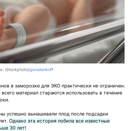
ик:
iStockphoto/
gorodenkoff
ов в заморозке для ЭКО практически не ограничен.
е всего материал стараются использовать в течение
оки.
ины успешно вынашивали плод после подсадки
лет.
Однако эта история побила все известные
ьше 30 лет!