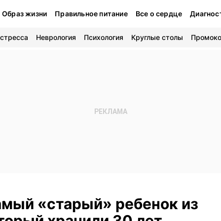
Образ жизни
Правильное питание
Все о сердце
Диагнос
 стресса
Неврология
Психология
Круглые столы
Промок
амый «старый» ребенок из
торый хранили 30 лет