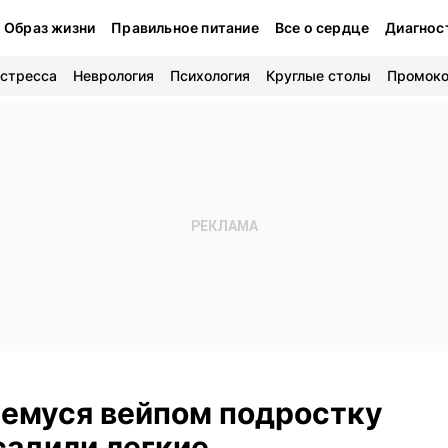
Образ жизни
Правильное питание
Все о сердце
Диагнос
 стресса
Неврология
Психология
Круглые столы
Промок
емуся вейпом подростку
садили легкие