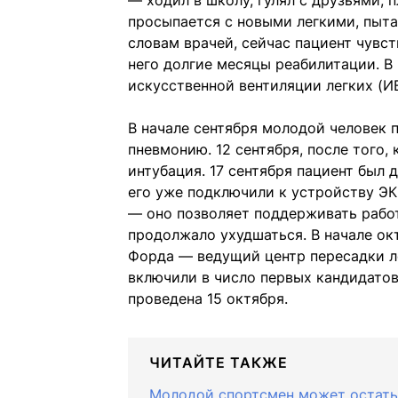
— ходил в школу, гулял с друзьями, 
просыпается с новыми легкими, пыта
словам врачей, сейчас пациент чувст
него долгие месяцы реабилитации. В
искусственной вентиляции легких (ИВ
В начале сентября молодой человек 
пневмонию. 12 сентября, после того,
интубация. 17 сентября пациент был 
его уже подключили к устройству Э
— оно позволяет поддерживать работ
продолжало ухудшаться. В начале ок
Форда — ведущий центр пересадки ле
включили в число первых кандидатов
проведена 15 октября.
ЧИТАЙТЕ ТАКЖЕ
Молодой спортсмен может остатьс