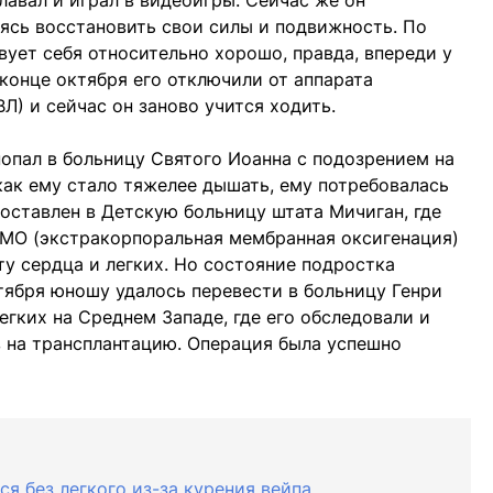
плавал и играл в видеоигры. Сейчас же он
ясь восстановить свои силы и подвижность. По
вует себя относительно хорошо, правда, впереди у
 конце октября его отключили от аппарата
Л) и сейчас он заново учится ходить.
попал в больницу Святого Иоанна с подозрением на
 как ему стало тяжелее дышать, ему потребовалась
доставлен в Детскую больницу штата Мичиган, где
КМО (экстракорпоральная мембранная оксигенация)
у сердца и легких. Но состояние подростка
тября юношу удалось перевести в больницу Генри
гких на Среднем Западе, где его обследовали и
 на трансплантацию. Операция была успешно
я без легкого из-за курения вейпа