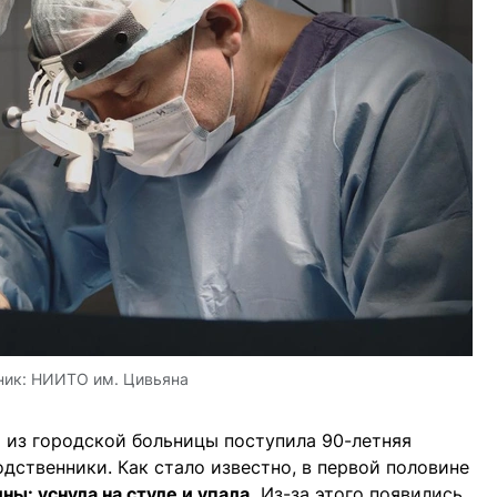
ник:
НИИТО им. Цивьяна
 из городской больницы поступила 90-летняя
дственники. Как стало известно, в первой половине
ы: уснула на стуле и упала.
Из-за этого появились