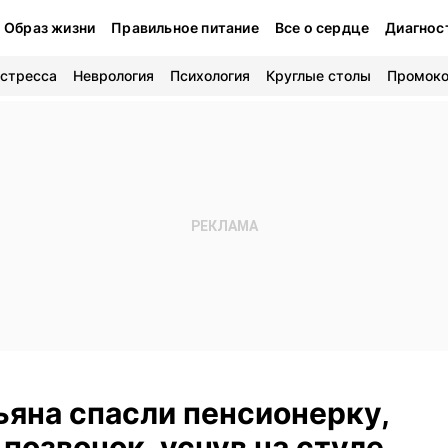
Образ жизни
Правильное питание
Все о сердце
Диагнос
 стресса
Неврология
Психология
Круглые столы
Промок
ьяна спасли пенсионерку,
позвонок, уснув на стуле