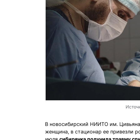
Источ
В новосибирский НИИТО им. Цивьяна
женщина, в стационар ее привезли ро
июля
сибирячка получила травму спин