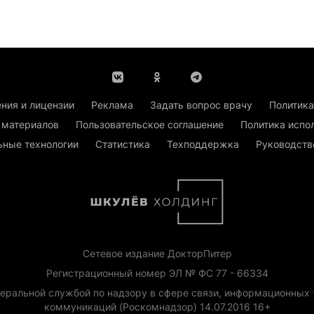
ния и лицензии
Реклама
Задать вопрос врачу
Политика
 материалов
Пользовательское соглашение
Политика испо
ьные технологии
Статистика
Техподдержка
Руководств
Сетевое издание ДокторПитер
Регистрационный номер ЭЛ № ФС 77 - 66334
еральной службой по надзору в сфере связи, информационных 
коммуникаций (Роскомнадзор) 14.07.2016 16+