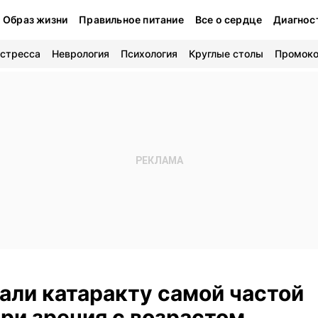
Образ жизни
Правильное питание
Все о сердце
Диагнос
 стресса
Неврология
Психология
Круглые столы
Промок
али катаракту самой частой
ри зрения с возрастом