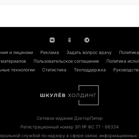
ния и лицензии
Реклама
Задать вопрос врачу
Политика
 материалов
Пользовательское соглашение
Политика испо
ьные технологии
Статистика
Техподдержка
Руководств
Сетевое издание ДокторПитер
Регистрационный номер ЭЛ № ФС 77 - 66334
еральной службой по надзору в сфере связи, информационных 