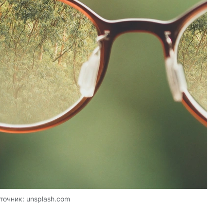
точник:
unsplash.com