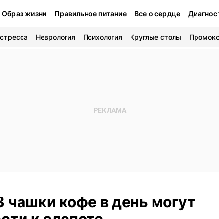
Образ жизни
Правильное питание
Все о сердце
Диагнос
 стресса
Неврология
Психология
Круглые столы
Промок
3 чашки кофе в день могут
сти к слепоте