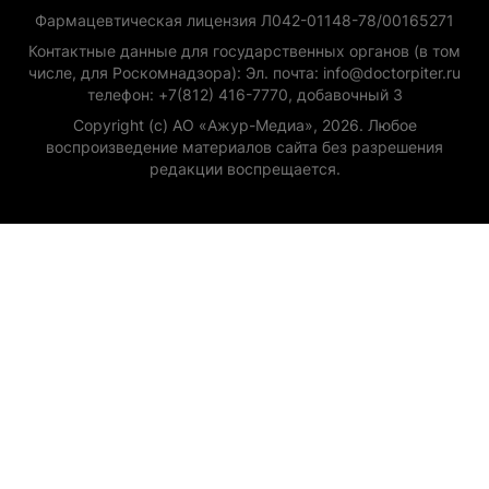
Фармацевтическая лицензия Л042-01148-78/00165271
Контактные данные для государственных органов (в том
числе, для Роскомнадзора): Эл. почта: info@doctorpiter.ru
телефон: +7(812) 416-7770, добавочный 3
Copyright (с) АО «Ажур-Медиа», 2026. Любое
воспроизведение материалов сайта без разрешения
редакции воспрещается.