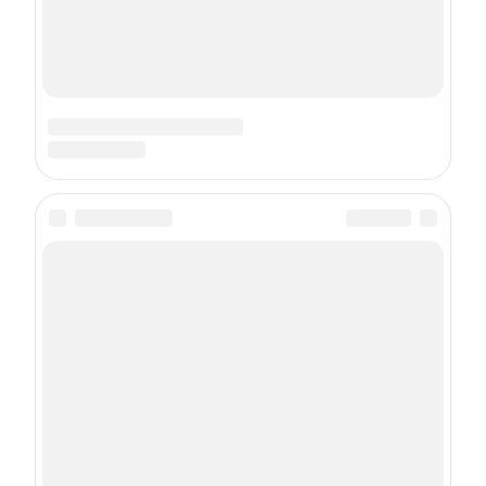
О проекте
Соглашения и лицензии
Реклама
Задать вопрос врачу
Политика конфиденциальности
Правила использования материалов
Пользовательское соглашение
Политика использования cookie-файлов
Рекомендательные технологии
Статистика
Техподдержка
Руководство пользователя