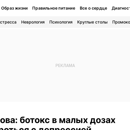
Образ жизни
Правильное питание
Все о сердце
Диагнос
 стресса
Неврология
Психология
Круглые столы
Промок
ва: ботокс в малых дозах
роться с депрессией