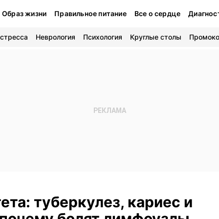
Образ жизни
Правильное питание
Все о сердце
Диагнос
 стресса
Неврология
Психология
Круглые столы
Промок
та: туберкулез, кариес и
 почему болят лимфоузлы