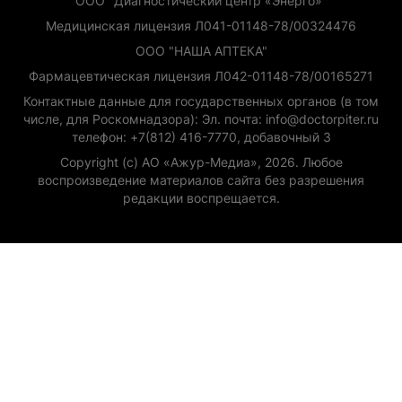
ООО "Диагностический центр «Энерго»"
Медицинская лицензия Л041-01148-78/00324476
ООО "НАША АПТЕКА"
Фармацевтическая лицензия Л042-01148-78/00165271
Контактные данные для государственных органов (в том
числе, для Роскомнадзора): Эл. почта: info@doctorpiter.ru
телефон: +7(812) 416-7770, добавочный 3
Copyright (с) АО «Ажур-Медиа», 2026. Любое
воспроизведение материалов сайта без разрешения
редакции воспрещается.