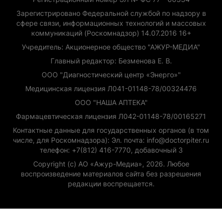
Зарегистрировано Федеральной службой по надзору в
сфере связи, информационных технологий и массовых
коммуникаций (Роскомнадзор) 14.07.2016 16+
Учредитель: Акционерное общество "АЖУР-МЕДИА"
Главный редактор: Безменова Е. В.
ООО "Диагностический центр «Энерго»"
Медицинская лицензия Л041-01148-78/00324476
ООО "НАША АПТЕКА"
Фармацевтическая лицензия Л042-01148-78/00165271
Контактные данные для государственных органов (в том
числе, для Роскомнадзора): Эл. почта: info@doctorpiter.ru
телефон: +7(812) 416-7770, добавочный 3
Copyright (с) АО «Ажур-Медиа», 2026. Любое
воспроизведение материалов сайта без разрешения
редакции воспрещается.