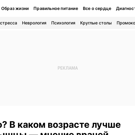
Образ жизни
Правильное питание
Все о сердце
Диагнос
 стресса
Неврология
Психология
Круглые столы
Промок
о? В каком возрасте лучше
мышцы — мнение врачей