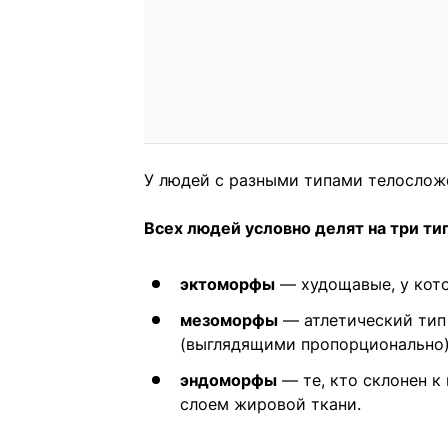
У людей с разными типами телослож
Всех людей условно делят на три ти
эктоморфы
— худощавые, у кот
мезоморфы
— атлетический тип
(выглядящими пропорционально
эндоморфы
— те, кто склонен к
слоем жировой ткани.