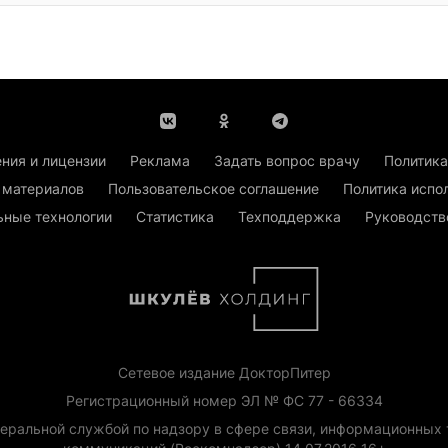
ния и лицензии
Реклама
Задать вопрос врачу
Политика
 материалов
Пользовательское соглашение
Политика испо
ьные технологии
Статистика
Техподдержка
Руководств
Сетевое издание ДокторПитер
Регистрационный номер ЭЛ № ФС 77 - 66334
еральной службой по надзору в сфере связи, информационных 