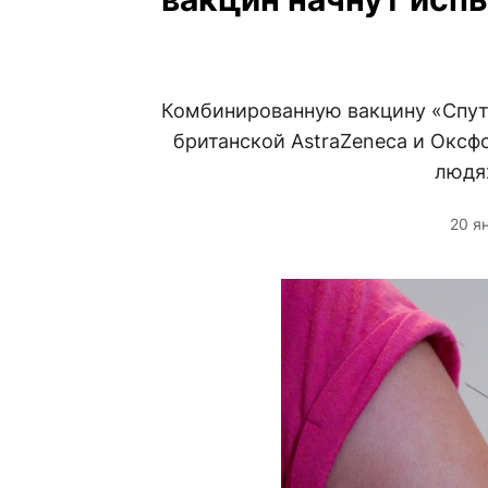
Комбинированную вакцину «Спутн
британской AstraZeneca и Оксф
людях
20 я