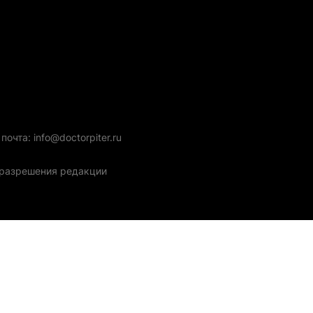
очта: info@doctorpiter.ru
з разрешения редакции