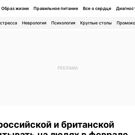
Образ жизни
Правильное питание
Все о сердце
Диагнос
 стресса
Неврология
Психология
Круглые столы
Промок
российской и британской
ытывать на людях в феврале