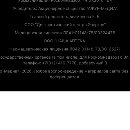
коммуникаций (Роскомнадзор) 14.07.2016 16+
Учредитель: Акционерное общество "АЖУР-МЕДИА"
Главный редактор: Безменова Е. В.
ООО "Диагностический центр «Энерго»"
Медицинская лицензия Л041-01148-78/00324476
ООО "НАША АПТЕКА"
Фармацевтическая лицензия Л042-01148-78/00165271
сударственных органов (в том числе, для Роскомнадзора): Эл. п
телефон: +7(812) 416-7770, добавочный 3
ур-Медиа», 2026. Любое воспроизведение материалов сайта бе
воспрещается.