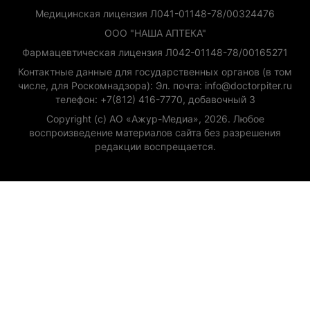
Медицинская лицензия Л041-01148-78/00324476
ООО "НАША АПТЕКА"
Фармацевтическая лицензия Л042-01148-78/00165271
Контактные данные для государственных органов (в том
числе, для Роскомнадзора): Эл. почта: info@doctorpiter.ru
телефон: +7(812) 416-7770, добавочный 3
Copyright (с) АО «Ажур-Медиа», 2026. Любое
воспроизведение материалов сайта без разрешения
редакции воспрещается.