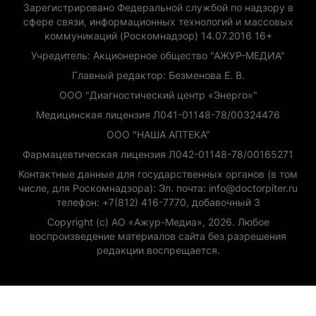
Зарегистрировано Федеральной службой по надзору в
сфере связи, информационных технологий и массовых
коммуникаций (Роскомнадзор) 14.07.2016 16+
Учредитель: Акционерное общество "АЖУР-МЕДИА"
Главный редактор: Безменова Е. В.
ООО "Диагностический центр «Энерго»"
Медицинская лицензия Л041-01148-78/00324476
ООО "НАША АПТЕКА"
Фармацевтическая лицензия Л042-01148-78/00165271
Контактные данные для государственных органов (в том
числе, для Роскомнадзора): Эл. почта: info@doctorpiter.ru
телефон: +7(812) 416-7770, добавочный 3
Copyright (с) АО «Ажур-Медиа», 2026. Любое
воспроизведение материалов сайта без разрешения
редакции воспрещается.