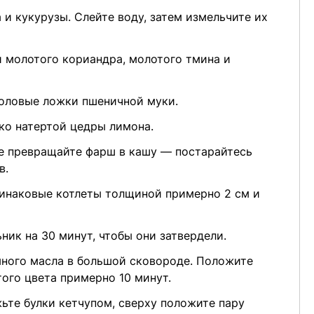
 и кукурузы. Слейте воду, затем измельчите их
и молотого кориандра, молотого тмина и
толовые ложки пшеничной муки.
ко натертой цедры лимона.
е превращайте фарш в кашу — постарайтесь
в.
динаковые котлеты толщиной примерно 2 см и
ник на 30 минут, чтобы они затвердели.
много масла в большой сковороде. Положите
того цвета примерно 10 минут.
жьте булки кетчупом, сверху положите пару