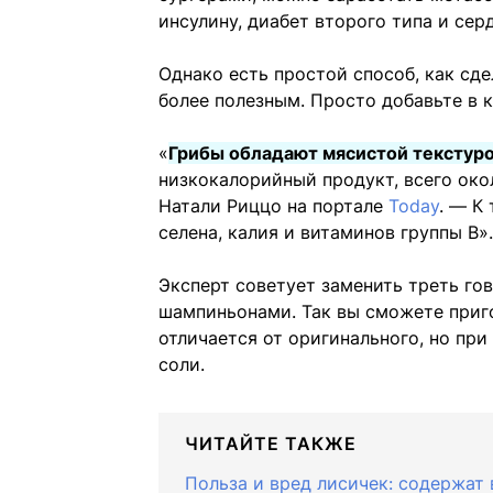
инсулину, диабет второго типа и сер
Однако есть простой способ, как сде
более полезным. Просто добавьте в к
«
Грибы обладают мясистой текстур
низкокалорийный продукт, всего око
Натали Риццо на портале
Today
. — К
селена, калия и витаминов группы B».
Эксперт советует заменить треть го
шампиньонами. Так вы сможете приго
отличается от оригинального, но пр
соли.
ЧИТАЙТЕ ТАКЖЕ
Польза и вред лисичек: содержат