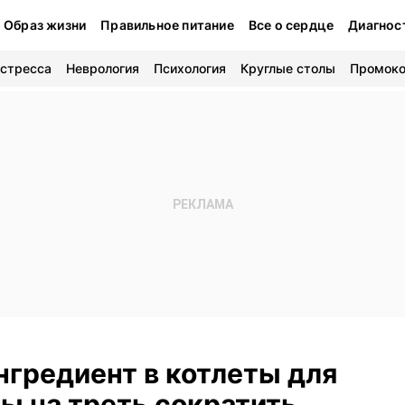
Образ жизни
Правильное питание
Все о сердце
Диагнос
 стресса
Неврология
Психология
Круглые столы
Промок
нгредиент в котлеты для
бы на треть сократить