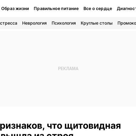
Образ жизни
Правильное питание
Все о сердце
Диагнос
 стресса
Неврология
Психология
Круглые столы
Промок
ризнаков, что щитовидная
 вышла из строя