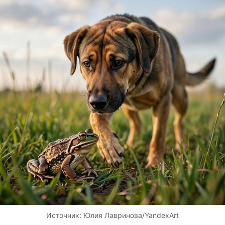
Источник:
Юлия Лавринова/YandexArt