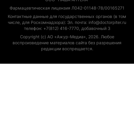
Фармацевтическая лицензия Л042-01148-78/00165271
Контактные данные для государственных органов (в том
числе, для Роскомнадзора): Эл. почта: info@doctorpiter.ru
телефон: +7(812) 416-7770, добавочный 3
Copyright (с) АО «Ажур-Медиа», 2026. Любое
воспроизведение материалов сайта без разрешения
редакции воспрещается.