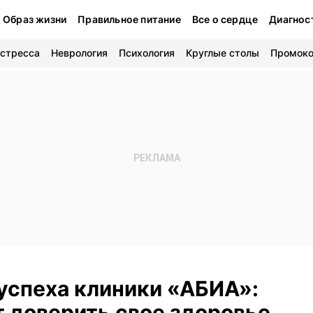
Образ жизни
Правильное питание
Все о сердце
Диагнос
 стресса
Неврология
Психология
Круглые столы
Промок
успеха клиники «АБИА»:
т доверить свое здоровье