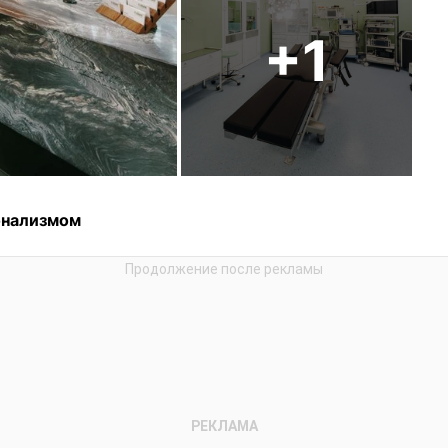
+1
онализмом