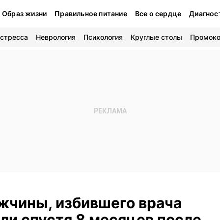
Образ жизни
Правильное питание
Все о сердце
Диагнос
 стресса
Неврология
Психология
Круглые столы
Промок
жчины, избившего врача
ли спустя 8 месяцев после