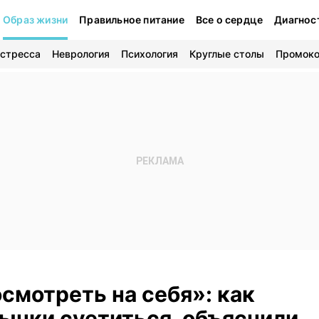
Образ жизни
Правильное питание
Все о сердце
Диагнос
 стресса
Неврология
Психология
Круглые столы
Промок
смотреть на себя»: как
вычки суетиться, объяснили