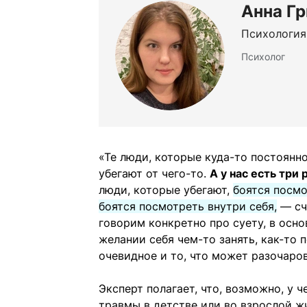
Анна Г
Психология
Психолог
«Те люди, которые куда-то постоянно 
убегают от чего-то.
А у нас есть три 
люди, которые убегают,
боятся посмо
боятся посмотреть внутри себя,
— сч
говорим конкретно про суету, в осн
желании себя чем-то занять, как-то 
очевидное и то, что может разочаров
Эксперт полагает, что, возможно, у 
травмы в детстве или во взрослой ж