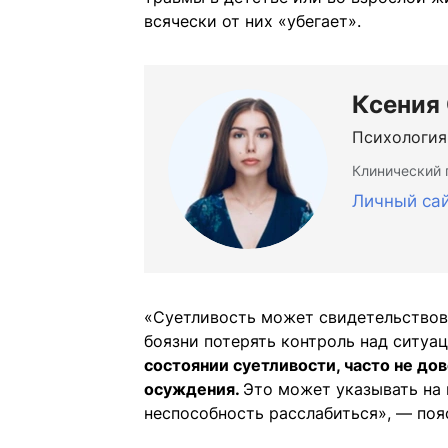
всячески от них «убегает».
Ксения
Психология
Клинический 
Личный са
«Суетливость может свидетельствова
боязни потерять контроль над ситуа
состоянии суетливости, часто не до
осуждения.
Это может указывать на 
неспособность расслабиться», — поя