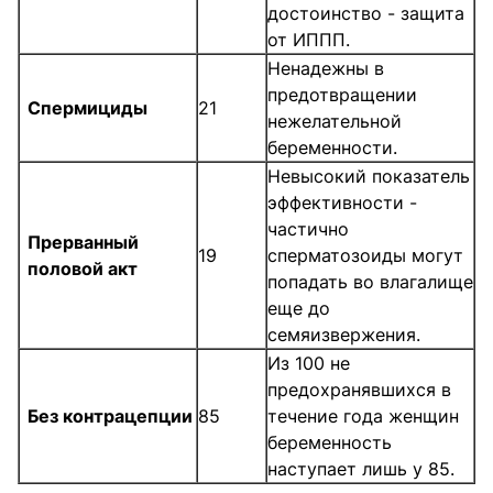
достоинство - защита
от ИППП.
Ненадежны в
предотвращении
Спермициды
21
нежелательной
беременности.
Невысокий показатель
эффективности -
частично
Прерванный
19
сперматозоиды могут
половой акт
попадать во влагалище
еще до
семяизвержения.
Из 100 не
предохранявшихся в
Без контрацепции
85
течение года женщин
беременность
наступает лишь у 85.