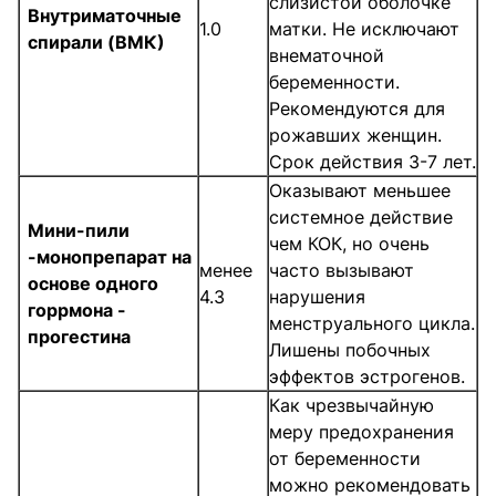
слизистой оболочке
Внутриматочные
1.0
матки. Не исключают
спирали (ВМК)
внематочной
беременности.
Рекомендуются для
рожавших женщин.
Срок действия 3-7 лет.
Оказывают меньшее
системное действие
Мини-пили
чем КОК, но очень
-монопрепарат на
менее
часто вызывают
основе одного
4.3
нарушения
горрмона -
менструального цикла.
прогестина
Лишены побочных
эффектов эстрогенов.
Как чрезвычайную
меру предохранения
от беременности
можно рекомендовать