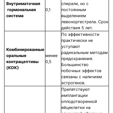
Внутриматочная
спирали, но с
гормональная
0,1
постоянным
система
выделением
левоноргестрела. Срок
действия 5 лет.
По эффективности
практически не
уступают
Комбинированные
радикальным методам
оральные
менее
предохранения.
контрацептивы
0,5
Большинство
(КОК)
побочных эффектов
связаны с наличием
эстрогенов.
Препятствуют
имплантации
оплодотворенной
яйцеклетки на