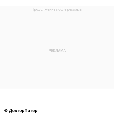
© ДокторПитер