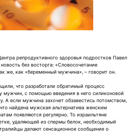
Центра репродуктивного здоровья подростков Павел
новость без восторга: «Словосочетание
к же, как «беременный мужчина», – говорит он.
бщили, что разработали обратимый процесс
у мужчин, с помощью введения в него силиконовой
му. А если мужчина захочет обзавестись потомством,
 что найдена мужская альтернатива женским
атам появляются регулярно. То израильтяне
етке, удаляющей из спермы белок, необходимый
стралийцы делают сенсационное сообщение о