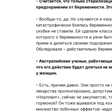
–
Считается, что только стерилизац
предохранении от беременности. Эт
– Вообще-то, да. Но случаются и каз
катастрофически боялась беременнос
скобки не ставили. Ей сделали класс
которого о беременности и речи быт
прием и делиться своими подозрениям
Обследовали – действительно береме
– Австралийские ученые, работающи
что его действие будет длиться не 
у женщин.
– Есть, причем давно. Они просто не
лекарства пролонгировано, допустим,
«Норплант», сейчас не закупается), 
гормонов? Он тоже вшивался под кожу
множество побочных эффектов: недом