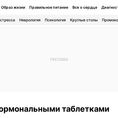
Образ жизни
Правильное питание
Все о сердце
Диагнос
 стресса
Неврология
Психология
Круглые столы
Промок
гормональными таблетками