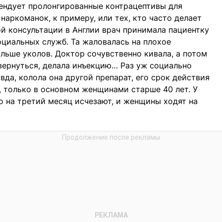
ендует пролонгированные контрацептивы для
аркоманок, к примеру, или тех, кто часто делает
ой консультации в Англии врач принимала пациентку
оциальных служб. Та жаловалась на плохое
ольше уколов. Доктор сочувственно кивала, а потом
увернуться, делала инъекцию… Раз уж социально
вда, колола она другой препарат, его срок действия
, только в основном женщинами старше 40 лет. У
о на третий месяц исчезают, и женщины ходят на