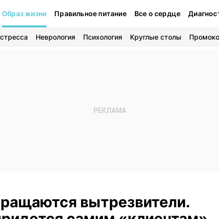
Образ жизни
Правильное питание
Все о сердце
Диагнос
 стресса
Неврология
Психология
Круглые столы
Промок
вращаются вытрезвители.
 придется самим «клиентам»