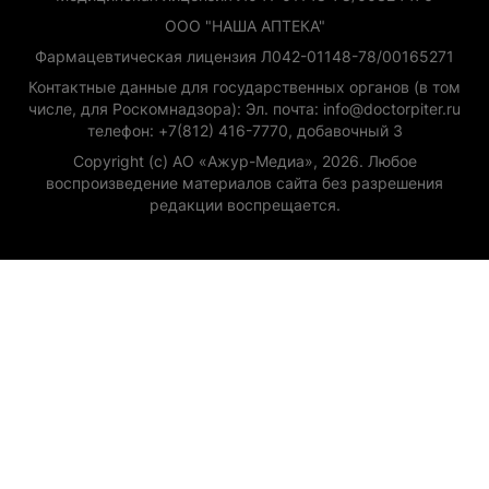
ООО "НАША АПТЕКА"
Фармацевтическая лицензия Л042-01148-78/00165271
Контактные данные для государственных органов (в том
числе, для Роскомнадзора): Эл. почта: info@doctorpiter.ru
телефон: +7(812) 416-7770, добавочный 3
Copyright (с) АО «Ажур-Медиа», 2026. Любое
воспроизведение материалов сайта без разрешения
редакции воспрещается.