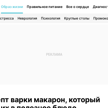
Образ жизни
Правильное питание
Все о сердце
Диагнос
 стресса
Неврология
Психология
Круглые столы
Промок
пт варки макарон, который
их в полезное блюдо