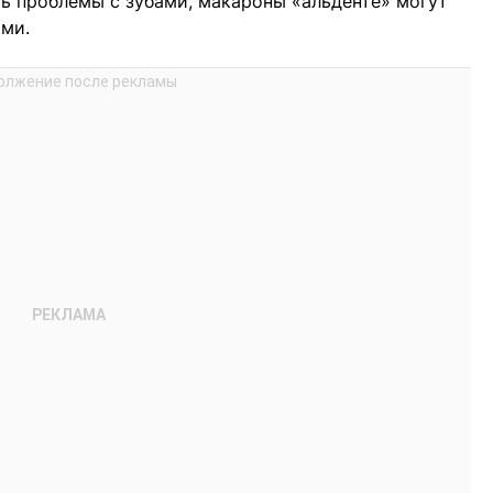
ь проблемы с зубами, макароны «альденте» могут
ыми.