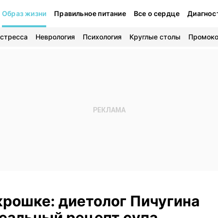
Образ жизни
Правильное питание
Все о сердце
Диагнос
 стресса
Неврология
Психология
Круглые столы
Промок
крошке: диетолог Пичугина
еальный рецепт супа