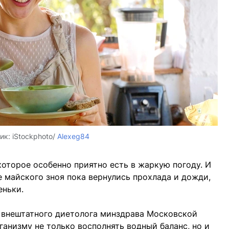
ик:
iStockphoto/
Alexeg84
оторое особенно приятно есть в жаркую погоду. И
е майского зноя пока вернулись прохлада и дожди,
еньки.
о внештатного диетолога минздрава Московской
ганизму не только восполнять водный баланс, но и