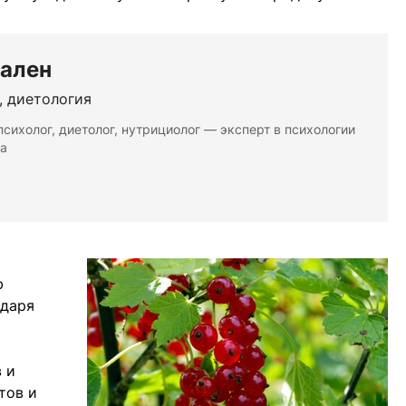
Кален
, диетология
психолог, диетолог, нутрициолог — эксперт в психологии
а
ю
одаря
 и
тов и