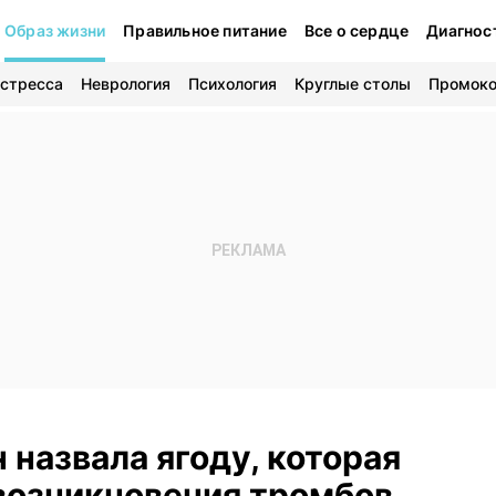
Образ жизни
Правильное питание
Все о сердце
Диагнос
 стресса
Неврология
Психология
Круглые столы
Промок
 назвала ягоду, которая
возникновения тромбов