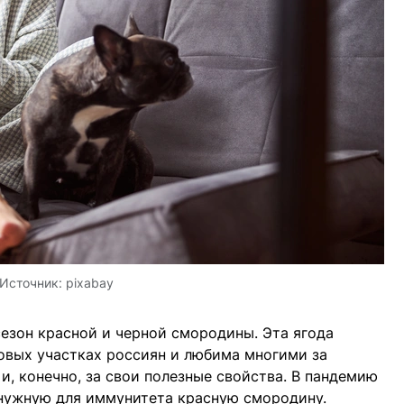
Источник:
pixabay
езон красной и черной смородины. Эта ягода
овых участках россиян и любима многими за
и, конечно, за свои полезные свойства. В пандемию
 нужную для иммунитета красную смородину.