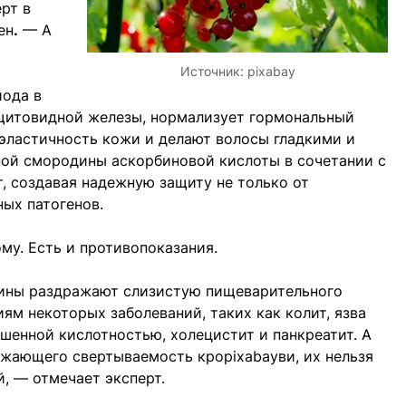
ерт в
ен
.
— А
Источник:
pixabay
йода в
щитовидной железы, нормализует гормональный
 эластичность кожи и делают волосы гладкими и
ной смородины аскорбиновой кислоты в сочетании с
, создавая надежную защиту не только от
ных патогенов.
му. Есть и противопоказания.
дины раздражают слизистую пищеварительного
ям некоторых заболеваний, таких как колит, язва
ышенной кислотностью, холецистит и панкреатит. А
нижающего свертываемость кроpixabayви, их нельзя
, — отмечает эксперт.