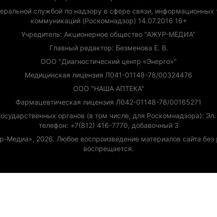
еральной службой по надзору в сфере связи, информационных 
коммуникаций (Роскомнадзор) 14.07.2016 16+
Учредитель: Акционерное общество "АЖУР-МЕДИА"
Главный редактор: Безменова Е. В.
ООО "Диагностический центр «Энерго»"
Медицинская лицензия Л041-01148-78/00324476
ООО "НАША АПТЕКА"
Фармацевтическая лицензия Л042-01148-78/00165271
сударственных органов (в том числе, для Роскомнадзора): Эл. п
телефон: +7(812) 416-7770, добавочный 3
ур-Медиа», 2026. Любое воспроизведение материалов сайта бе
воспрещается.