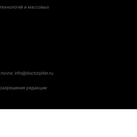
технологий и массовых
очта: info@doctorpiter.ru
з разрешения редакции