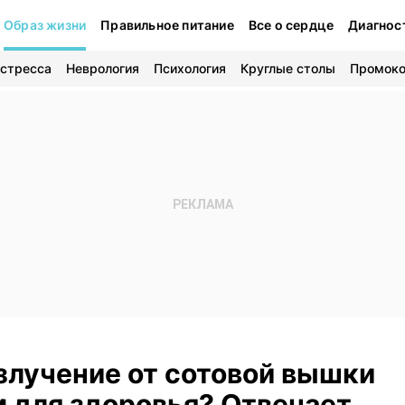
Образ жизни
Правильное питание
Все о сердце
Диагнос
 стресса
Неврология
Психология
Круглые столы
Промок
излучение от сотовой вышки
 для здоровья? Отвечает