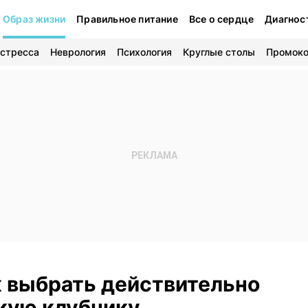
Образ жизни
Правильное питание
Все о сердце
Диагнос
 стресса
Неврология
Психология
Круглые столы
Промок
к выбрать действительно
кую клубнику