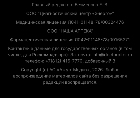
Главный редактор: Безменова Е. В.
ООО "Диагностический центр «Энерго»"
Медицинская лицензия Л041-01148-78/00324476
ООО "НАША АПТЕКА"
Фармацевтическая лицензия Л042-01148-78/00165271
Контактные данные для государственных органов (в том
числе, для Роскомнадзора): Эл. почта: info@doctorpiter.ru
телефон: +7(812) 416-7770, добавочный 3
Copyright (с) АО «Ажур-Медиа», 2026. Любое
воспроизведение материалов сайта без разрешения
редакции воспрещается.