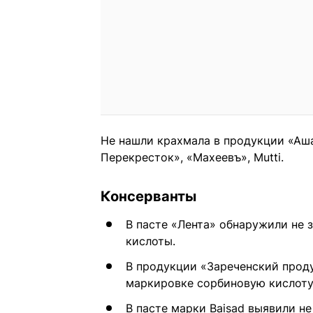
Не нашли крахмала в продукции «Аша
Перекресток», «Махеевъ», Mutti.
Консерванты
В пасте «Лента» обнаружили не 
кислоты.
В продукции «Зареченский продук
маркировке сорбиновую кислоту
В пасте марки Baisad выявили н