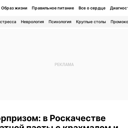
Образ жизни
Правильное питание
Все о сердце
Диагнос
 стресса
Неврология
Психология
Круглые столы
Промок
рпризом: в Роскачестве
атной пасты с крахмалом и